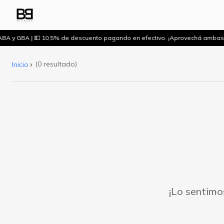
ABA y GBA | 💵 10,5% de descuento pagando en efectivo. ¡Aprovechá ambas
(0 resultado)
Inicio
¡Lo sentimo