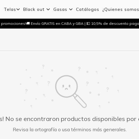
Telas
Black out
Gasas
Catálogos
¿Quienes somo
 promociones!
🚚 Envío GRATIS en CABA y GBA | 💵 10,5% de descuento paga
s! No se encontraron productos disponibles por
Revisa la ortografía o usa términos más generales.