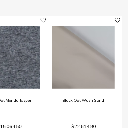
Out Mérida Jasper
Black Out Wash Sand
15.064,50
$22.614,90