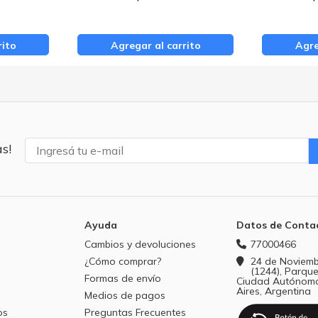
rito
Agregar al carrito
Agre
s!
Ayuda
Datos de Conta
Cambios y devoluciones
77000466
¿Cómo comprar?
24 de Noviemb
(1244), Parque
Formas de envío
Ciudad Autónom
Aires, Argentina
Medios de pagos
os
Preguntas Frecuentes