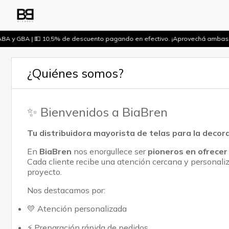
ABA y GBA | 💵 10,5% de descuento pagando en efectivo. ¡Aprovechá ambas
¿Quiénes somos?
✨ Bienvenidos a BiaBren
Tu distribuidora mayorista de telas para la decor
En
BiaBren
nos enorgullece ser
pioneros en ofrecer
Cada cliente recibe una atención cercana y personali
proyecto.
Nos destacamos por:
💛 Atención personalizada
⚡ Preparación rápida de pedidos