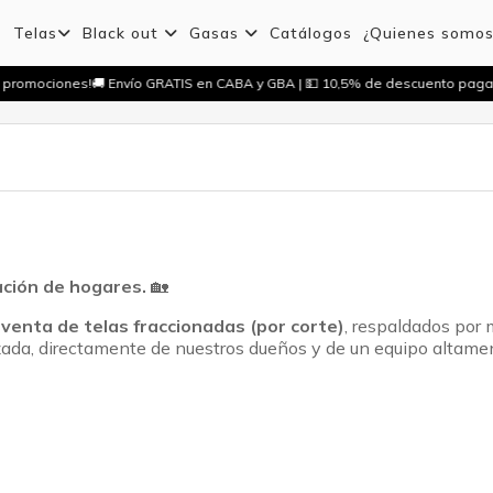
Telas
Black out
Gasas
Catálogos
¿Quienes somo
 promociones!
🚚 Envío GRATIS en CABA y GBA | 💵 10,5% de descuento paga
ación de hogares.
🏡
 venta de telas fraccionadas (por corte)
, respaldados por
zada, directamente de nuestros dueños y de un equipo altame