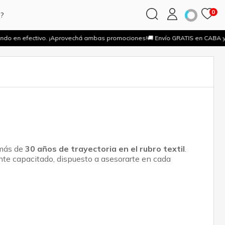
0
s?
ndo en efectivo. ¡Aprovechá ambas promociones!
🚚 Envío GRATIS en CABA 
 más de
30 años de trayectoria en el rubro textil
.
nte capacitado, dispuesto a asesorarte en cada