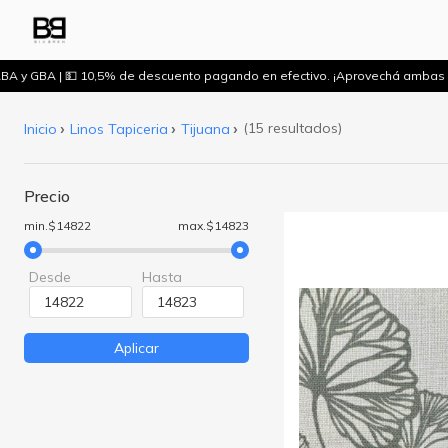
BA y GBA | 💵 10,5% de descuento pagando en efectivo. ¡Aprovechá ambas 
(15 resultados)
Inicio
Linos Tapiceria
Tijuana
Precio
min.$14822
max.$14823
Desde
Hasta
Aplicar