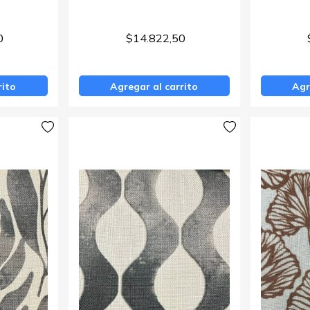
0
$14.822,50
rito
Agregar al carrito
Agr