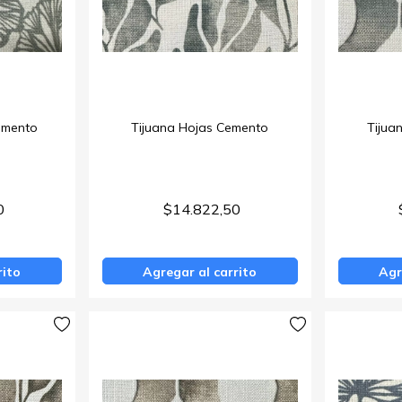
emento
Tijuana Hojas Cemento
Tijua
0
$14.822,50
rito
Agregar al carrito
Agr