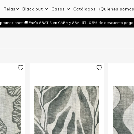
Telas
Black out
Gasas
Catálogos
¿Quienes somo
promociones!
🚚 Envío GRATIS en CABA y GBA | 💵 10,5% de descuento pagan