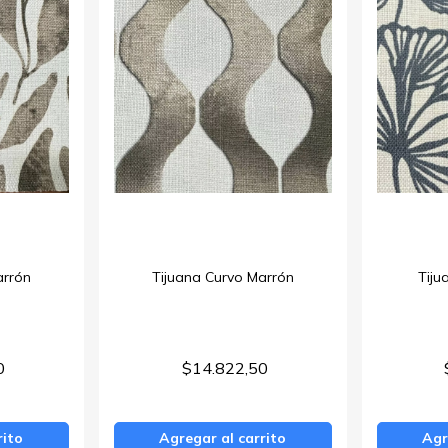
arrón
Tijuana Curvo Marrón
Tiju
0
$14.822,50
rito
Agregar al carrito
Agr