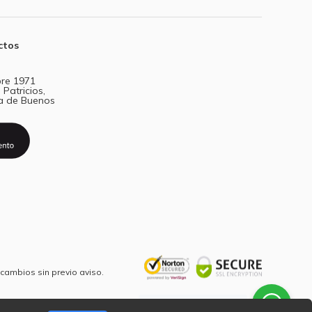
ctos
re 1971
 Patricios,
a de Buenos
 cambios sin previo aviso.
¿Necesitás ayuda?
hablá