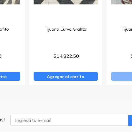
afito
Tijuana Curvo Grafito
Tijua
0
$14.822,50
rito
Agregar al carrito
s!