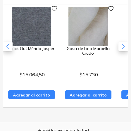
Tikal
Barcelona
Ver todos
Ver todos
Panas
Cher
Ver todos
Tikal
Ver todos
Amaicha
Ver todos
Panama
Ver todos
Iruya
Tapiceria
Pushkar
Exterior
Black Out Mérida Jasper
Gasa de Lino Marbella
Tus
Crudo
Lino Liviano
Ecocuero
Bariloche
Jacquards
$15.064,50
$15.730
Chalten
Retazos x Kilo
Agregar al carrito
Agregar al carrito
Ag
Lanin
Muestrarios
Amalfi
🔥Liquidación🔥
Positano
¡Recibí las mejores ofertas!