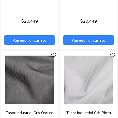
Doha
Gaiman
$20.449
$20.449
Mónaco
Agregar al carrito
Agregar al carrito
Tenerife
Lino Orlando
Petra
Cuzco
Ravenna
Mallorca
Tusor Industrial Gris Oscuro
Tusor Industrial Gris Plata
Tarifa