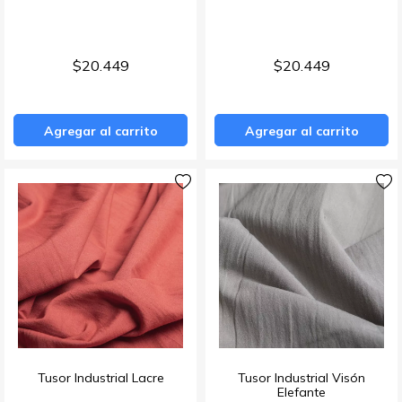
Tikal
Barcelona
Ver todos
Ver todos
Panas
Cher
Ver todos
Tikal
Ver todos
Amaicha
Ver todos
Panama
Ver todos
$20.449
$20.449
Iruya
Tapiceria
Pushkar
Exterior
Agregar al carrito
Agregar al carrito
Lino Liviano
Ecocuero
Bariloche
Jacquards
Chalten
Retazos x Kilo
Lanin
Muestrarios
Amalfi
🔥Liquidación🔥
Positano
Tusor Industrial Lacre
Tusor Industrial Visón
Elefante