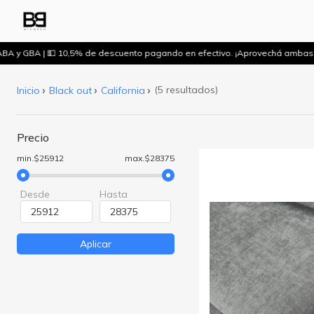
ABA y GBA | 💵 10,5% de descuento pagando en efectivo. ¡Aprovechá ambas
(5 resultados)
Inicio
Black out
California
Precio
min.$25912
max.$28375
Desde
Hasta
Aplicar