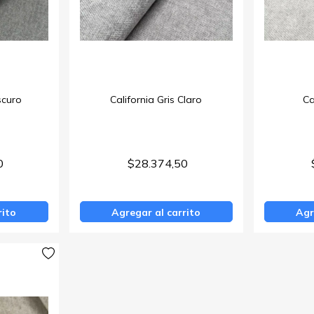
scuro
California Gris Claro
Ca
0
$28.374,50
rito
Agregar al carrito
Agr