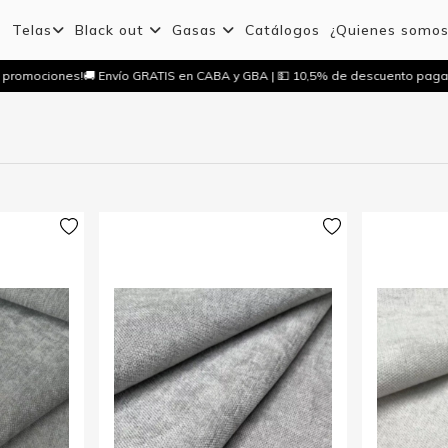
Telas
Black out
Gasas
Catálogos
¿Quienes somo
 promociones!
🚚 Envío GRATIS en CABA y GBA | 💵 10,5% de descuento paga