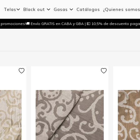
Telas
Black out
Gasas
Catálogos
¿Quienes somo
 promociones!
🚚 Envío GRATIS en CABA y GBA | 💵 10,5% de descuento paga