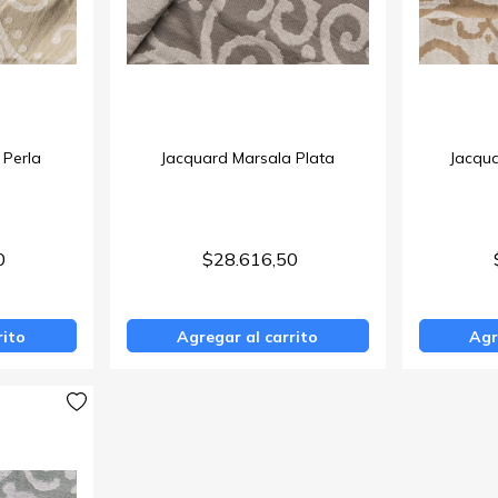
 Perla
Jacquard Marsala Plata
Jacqu
0
$28.616,50
rito
Agregar al carrito
Agr