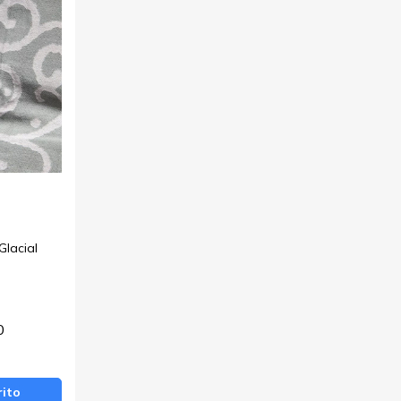
Glacial
0
rito