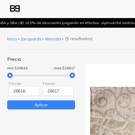
ABA y GBA | 💵 10,5% de descuento pagando en efectivo. ¡Aprovechá ambas
(5 resultados)
Inicio
Jacquards
Marsala
Precio
min.$28616
max.$28617
Desde
Hasta
Aplicar